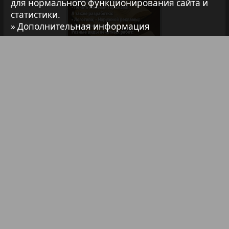
для нормального функционирования сайта и
7плюс7я
статистики.
» Дополнительная информация
Авангард
АйБолит
Библиотека
Анонсы
Реклама в газетах и журналах
Акцент
Реклама на телевидении
Англия
Реклама в социальных сетях
Реклама в интернете
Подписка
Анонс
Партнеры
Наша реклама
Карта сайта
Контакт
Антенна
Правообладателям
Impressum / AGB