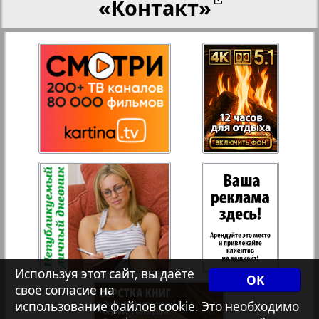
«Контакт»
Переселенческий вестник
Рейнское время
Русский вояж
1
2
Страна
Телеграф NRW
Христианская газета
Используя этот сайт, вы даёте
OK
своё согласие на
Архив необновляющихся на сайте изданий
использование файлов cookie. Это необходимо