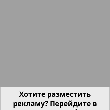
nord.Aktuell
5
6
Neue Zeiten
Обзор
Отдых и здоровье
Panorama-mir
3
4
Партнер
Хотите разместить
Партнер-NRW
рекламу? Перейдите в