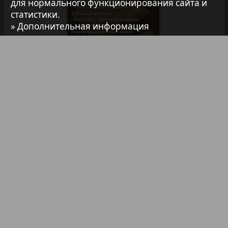
для нормального функционирования сайта и
7плюс7я
статистики.
1
2
» Дополнительная информация
Авангард
АйБолит
Библиотека
Анонсы
Реклама в газетах и журналах
Акцент
Реклама на телевидении
Англия
Реклама в социальных сетях
Реклама в интернете
Подписка
Анонс
Партнеры
Наша реклама
Карта сайта
Контакт
Антенна
Правообладателям
Impressum / AGB