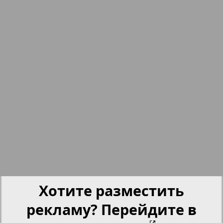
nord.Aktuell
7
8
Neue Zeiten
Обзор
Отдых и здоровье
Panorama-mir
5
6
Партнер
Хотите разместить
Партнер-NRW
рекламу? Перейдите в