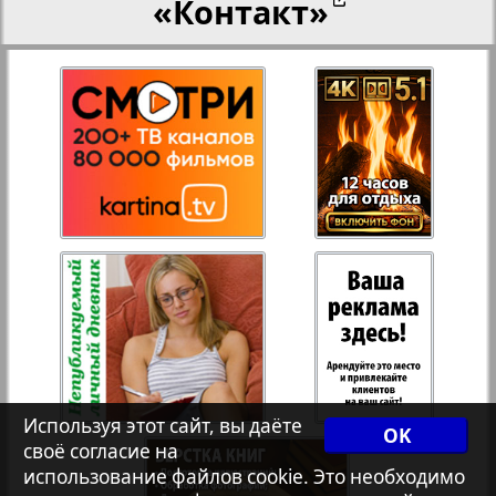
«Контакт»
Переселенческий вестник
Рейнское время
Русский вояж
3
4
Страна
Телеграф NRW
Христианская газета
Используя этот сайт, вы даёте
OK
своё согласие на
Архив необновляющихся на сайте изданий
использование файлов cookie. Это необходимо