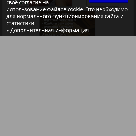
своё согласие на
использование файлов cookie. Это необходимо
Архив необновляющихся на сайте изданий
для нормального функционирования сайта и
статистики.
» Дополнительная информация
1
2
7плюс7я
Авангард
АйБолит
Библиотека
Анонсы
Реклама в газетах и журналах
Акцент
Реклама на телевидении
Англия
Реклама в социальных сетях
Реклама в интернете
Подписка
Анонс