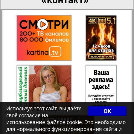
27
28
Переселенческий вестник
Рейнское время
29
30
Русский вояж
31
32
Страна
33
34
Телеграф NRW
Христианская газета
35
36
Используя этот сайт, вы даёте
OK
своё согласие на
Архив необновляющихся на сайте изданий
использование файлов cookie. Это необходимо
37
38
для нормального функционирования сайта и