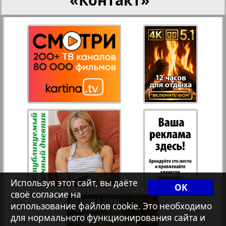
27
28
Переселенческий вестник
Рейнское время
29
30
Русский вояж
20
39
31
32
Страна
33
34
Телеграф NRW
Христианская газета
35
36
Используя этот сайт, вы даёте
OK
своё согласие на
Архив необновляющихся на сайте изданий
использование файлов cookie. Это необходимо
37
38
для нормального функционирования сайта и
19
1