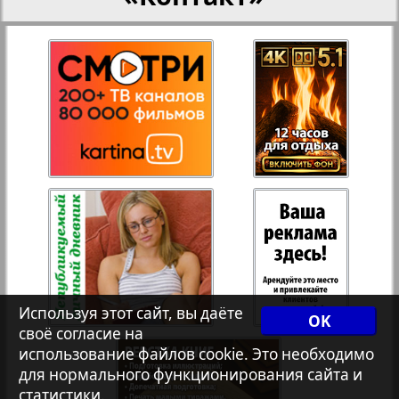
27
28
Переселенческий вестник
Рейнское время
29
30
Русский вояж
31
32
Страна
33
34
Телеграф NRW
Христианская газета
35
36
Используя этот сайт, вы даёте
OK
своё согласие на
использование файлов cookie. Это необходимо
Архив необновляющихся на сайте изданий
для нормального функционирования сайта и
37
38
статистики.