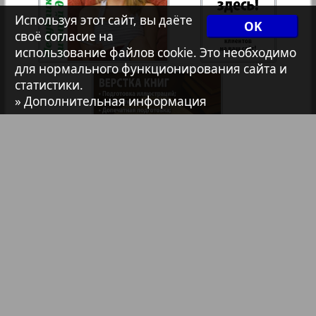
Христианская газета
Используя этот сайт, вы даёте
OK
своё согласие на
использование файлов cookie. Это необходимо
Архив необновляющихся на сайте изданий
для нормального функционирования сайта и
статистики.
» Дополнительная информация
1
2
7плюс7я
Авангард
АйБолит
Библиотека
Анонсы
Акцент
Реклама в газетах и журналах
Реклама на телевидении
Англия
Реклама в социальных сетях