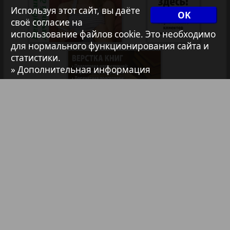
Христианская газета
Используя этот сайт, вы даёте
OK
своё согласие на
использование файлов cookie. Это необходимо
для нормального функционирования сайта и
Архив необновляющихся на сайте изданий
статистики.
1
2
» Дополнительная информация
7плюс7я
Авангард
АйБолит
Библиотека
Анонсы
Акцент
Реклама в газетах и журналах
Реклама на телевидении
Англия
Реклама в социальных сетях