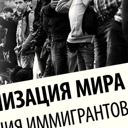
Диалог
Diploma
й
Дублин
Еврейск
инфоцентр
кий
ExPress
Жасми
ые
Здоровье
Игуана
iDEAL
Карьер