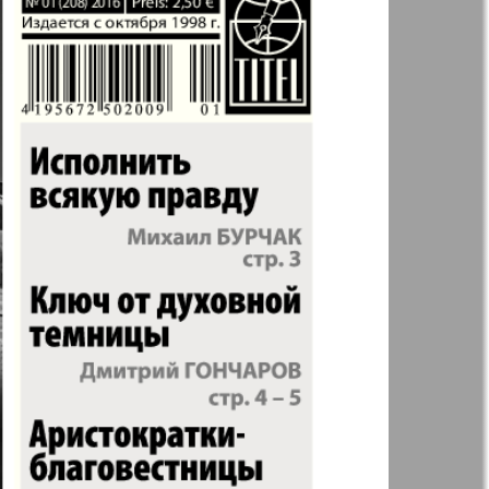
Англия
Аугсбург-сити
 парк
Будь здоров
-info
Вечерняя газета
.cz
Wadim