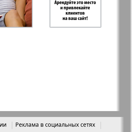
-север
Парус
ий
PRO Women
с
Europe
а-West
Регион
ы здоровья
Heimat-Родина
нии
Реклама в социальных сетях
Русское слово