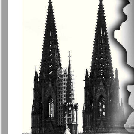
Архив необновляющихся на сайте изданий
7плюс7я
Авангард
Анонс
Антенна
Афиша Augsburg
Бизнес
Ваша газета
Версия
Вечное
Восточная
сокровище
Германия