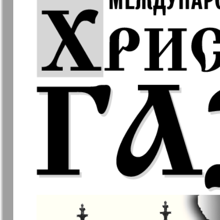
❬
Апельсин
Баден-
1
Вюртембе
7
7
МК-Германия
МК-Герма
планета мнений
13
Новые Земляки
nord.Aktue
Panorama-mir
Партнер
19
1
25
Русский вояж
С