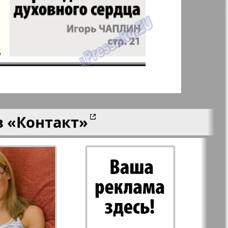
ания
Крот в Германии
aktuell
LDK по-русски
ортугалии
Мила
в
«Контакт»
-сити
My City Frankfurt
am Main
азета
Наша марка
ия
Объектив EU