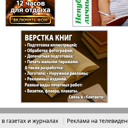
Отдыхай-Купи-
Партнер
продай
Пражский
Пражск
телеграф
экспрес
üd-West
Районка-Nord-Ost-
Районк
Bremen
Рейнская газета
Рецепт
 в газетах и журналах
Реклама на телевиде
зета
Русская Мысль
Русская