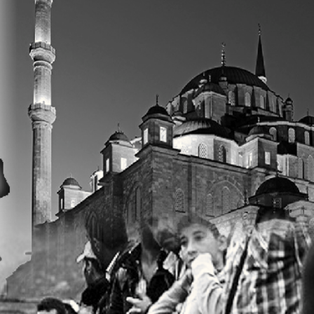
31
32
АйБолит
Акцент
Аргументы и
Артек
факты Европа
Бизнес мир
Бизнес
Вести
Вестник
Восточный
Vizainfo
курьер