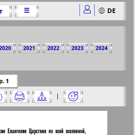
☰
DE
т
 2016 г.
2020
2021
2022
2023
2024
omer=1&str=1
✖
. 1
е на него:
|
✖
✖
✖
страницу и нажмите на нее: