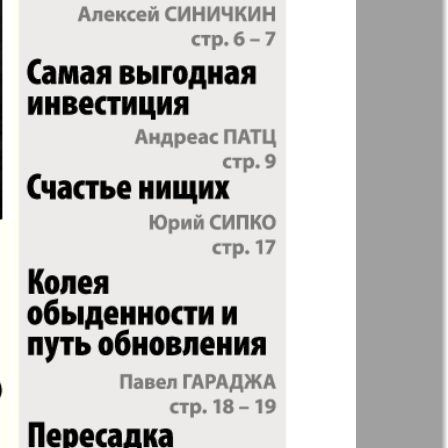
t
Дом и семья
ая газета
Еврейская
панорама
н
Жизнь женщины
Идеальная фирма
а
Катюша