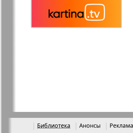
Остров там и тут
Ost-West
Panorama
Переселенец
Подруга
Районка-Nord-Ost-
Районка-S
Bremen-NRW
Редакция Берлин
Редакция
Германия
Библиотека
Анонсы
Реклама
Рубеж
Русская Га