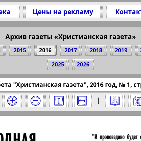
ека
Цены на рекламу
Контак
Архив газеты «Христианская газета»
сь 1 стр. газеты "Христианская газета", № 1,
(Нажмите, чтобы скопировать ссылку)
4
2015
2016
2017
2018
2019
2025
2026
ssaru.eu/?pub=hristianskaja-gazeta&god=2016&n
зета "Христианская газета", 2016 год, № 1, стр
ета" за 2016 год. Выберите номер и нажмит
|
Отправить
кая газета". Номер: 1, 2016 год. Выберите 