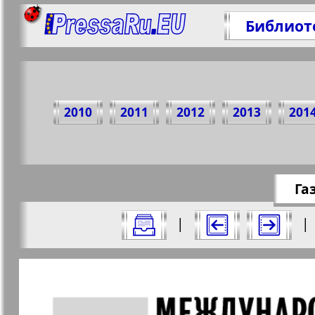
Библиот
Поделите
2010
2011
2012
2013
201
https://pre
Га
Все номера газеты "Христианская газ
|
|
Актуальные газеты и журналы
Страницы газеты "Христианс