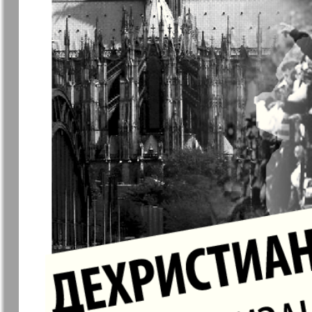
Германия плюс
Давай
Домашний
Домашни
кулинар
ресторан
Европа экспресс
Европейс
меридиан
Закон и люди
Зарубежн
записки
Известия BW
Изюм