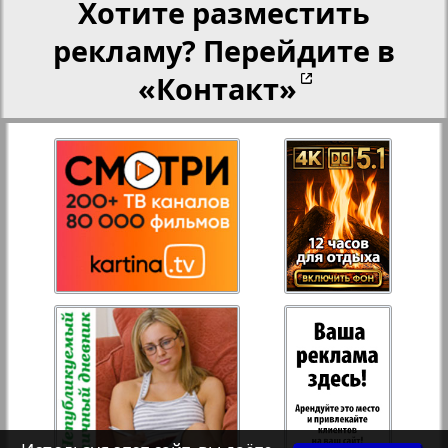
Хотите разместить
рекламу? Перейдите в
Переселенческий вестник
«Контакт»
Рейнское время
Русский вояж
Страна
2
3
Телеграф NRW
Христианская газета