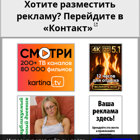
Хотите разместить
рекламу? Перейдите в
Переселенческий вестник
«Контакт»
Рейнское время
Русский вояж
Страна
2
3
Телеграф NRW
Христианская газета