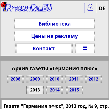
DE
Библиотека
Цены на рекламу
☰
Контакт
Архив газеты «Германия плюс»
2008
2009
2010
2011
2012
Поделитесь 8 стр. газеты "Германия
2013
2014
2015
плюс", № 9, 2013 г.
(Нажмите, чтобы скопировать ссылку)
✖
Газета "Германия плюс", 2013 год, № 9, стр.
Все номера газеты "Германия плюс"