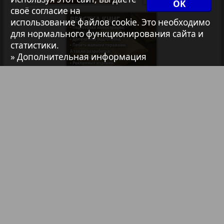
Архив необновляющихся на сайте изданий
OK
своё согласие на
использование файлов cookie. Это необходимо
для нормального функционирования сайта и
7плюс7я
статистики.
» Дополнительная информация
Авангард
АйБолит
Библиотека
Анонсы
Акцент
Реклама в газетах и журналах
Реклама на телевидении
Англия
Реклама в социальных сетях
Анонс
Реклама в интернете
Подписка
Партнеры
Наша реклама