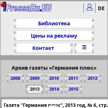
DE
Библиотека
Цены на рекламу
☰
Контакт
Архив газеты «Германия плюс»
2008
2009
2010
2011
2012
Поделитесь 14 стр. газеты "Германия
2013
2014
2015
плюс", № 6, 2013 г.
(Нажмите, чтобы скопировать ссылку)
✖
Газета "Германия плюс", 2013 год, № 6, стр.
Все номера газеты "Германия плюс"