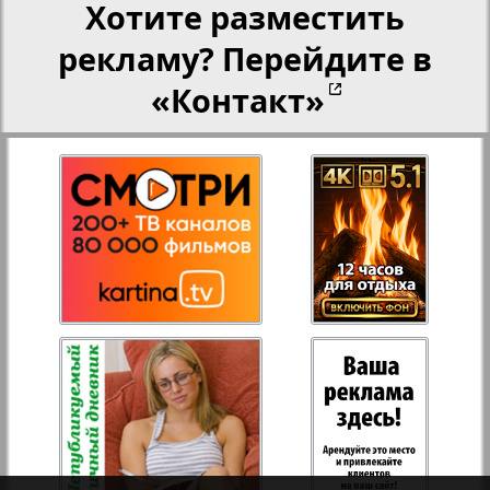
Хотите разместить
рекламу? Перейдите в
Переселенческий вестник
«Контакт»
Рейнское время
Русский вояж
Страна
1
2
Телеграф NRW
Христианская газета