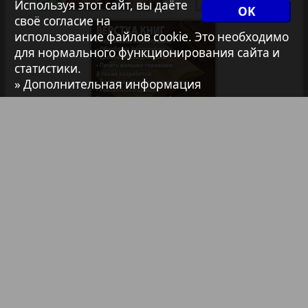
Архив необновляющихся на сайте изданий
Используя этот сайт, вы даёте
OK
своё согласие на
использование файлов cookie. Это необходимо
7плюс7я
для нормального функционирования сайта и
статистики.
» Дополнительная информация
Авангард
АйБолит
Библиотека
Анонсы
Акцент
Реклама в газетах и журналах
Реклама на телевидении
Англия
Реклама в социальных сетях
Анонс
Реклама в интернете
Подписка
Партнеры
Наша реклама