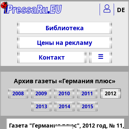
DE
Библиотека
Цены на рекламу
☰
Контакт
Архив газеты «Германия плюс»
2008
2009
2010
2011
2012
Поделитесь 9 стр. газеты "Германия
2013
2014
2015
плюс", № 11, 2012 г.
(Нажмите, чтобы скопировать ссылку)
✖
Газета "Германия плюс", 2012 год, № 11,
Все номера газеты "Германия плюс"