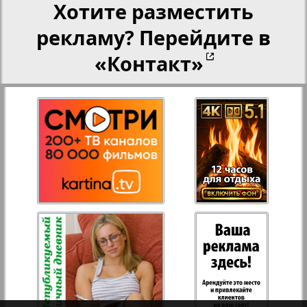
Хотите разместить
рекламу? Перейдите в
Переселенческий вестник
«Контакт»
Рейнское время
Русский вояж
Страна
2
3
Телеграф NRW
Христианская газета