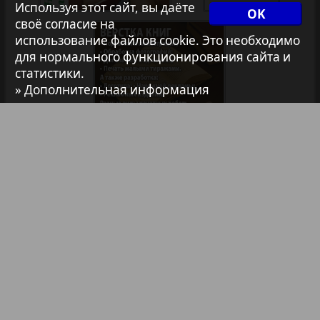
Архив необновляющихся на сайте изданий
Используя этот сайт, вы даёте
OK
своё согласие на
использование файлов cookie. Это необходимо
7плюс7я
для нормального функционирования сайта и
статистики.
» Дополнительная информация
Авангард
1
АйБолит
Библиотека
Анонсы
Акцент
Реклама в газетах и журналах
Англия
Реклама на телевидении
Реклама в социальных сетях
Анонс
Реклама в интернете
Подписка