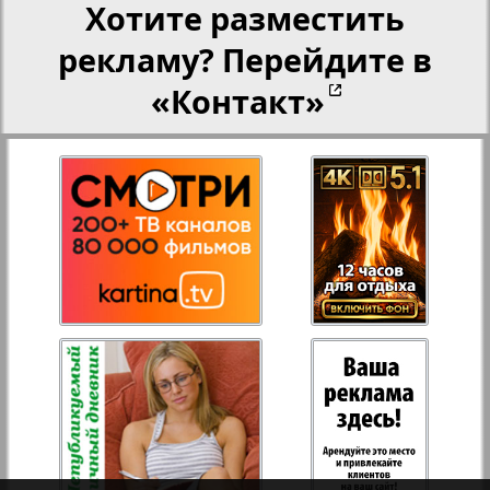
Хотите разместить
рекламу? Перейдите в
Переселенческий вестник
«Контакт»
Рейнское время
Русский вояж
Страна
2
3
Телеграф NRW
Христианская газета