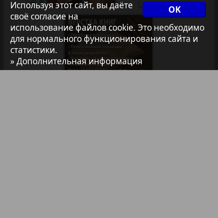
Архив необновляющихся на сайте изданий
Используя этот сайт, вы даёте
OK
своё согласие на
использование файлов cookie. Это необходимо
7плюс7я
для нормального функционирования сайта и
статистики.
» Дополнительная информация
Авангард
1
АйБолит
Библиотека
Анонсы
Акцент
Реклама в газетах и журналах
Англия
Реклама на телевидении
Реклама в социальных сетях
Анонс
Реклама в интернете
Подписка