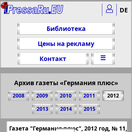
DE
Библиотека
Цены на рекламу
☰
Контакт
Архив газеты «Германия плюс»
2008
2009
2010
2011
2012
Поделитесь 2 стр. газеты "Германия
2013
2014
2015
плюс", № 11, 2012 г.
(Нажмите, чтобы скопировать ссылку)
✖
Газета "Германия плюс", 2012 год, № 11,
Все номера газеты "Германия плюс"