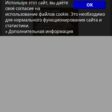
Архив необновляющихся на сайте изданий
Используя этот сайт, вы даёте
OK
своё согласие на
использование файлов cookie. Это необходимо
7плюс7я
для нормального функционирования сайта и
статистики.
» Дополнительная информация
Авангард
1
2
АйБолит
Библиотека
Анонсы
Акцент
Реклама в газетах и журналах
Англия
Реклама на телевидении
Реклама в социальных сетях
Анонс
Реклама в интернете
Подписка