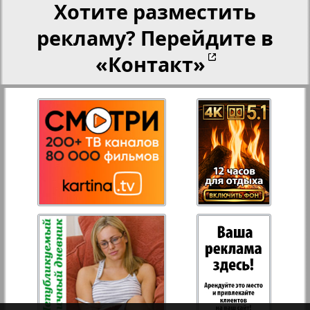
Хотите разместить
рекламу? Перейдите в
Переселенческий вестник
«Контакт»
Рейнское время
Русский вояж
Страна
3
4
Телеграф NRW
Христианская газета