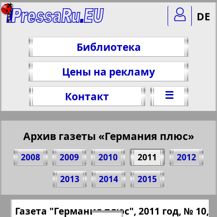
DE
Библиотека
Цены на рекламу
☰
Контакт
Архив газеты «Германия плюс»
2008
2009
2010
2011
2012
Поделитесь 8 стр. газеты "Германия
2013
2014
2015
плюс", № 10, 2011 г.
(Нажмите, чтобы скопировать ссылку)
✖
Газета "Германия плюс", 2011 год, № 10,
Все номера газеты "Германия плюс"