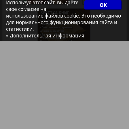
Архив необновляющихся на сайте изданий
Используя этот сайт, вы даёте
OK
своё согласие на
использование файлов cookie. Это необходимо
7плюс7я
для нормального функционирования сайта и
статистики.
» Дополнительная информация
Авангард
1
2
АйБолит
Библиотека
Анонсы
Акцент
Реклама в газетах и журналах
Англия
Реклама на телевидении
Реклама в социальных сетях
Анонс
Реклама в интернете
Подписка
Партнеры
Наша реклама