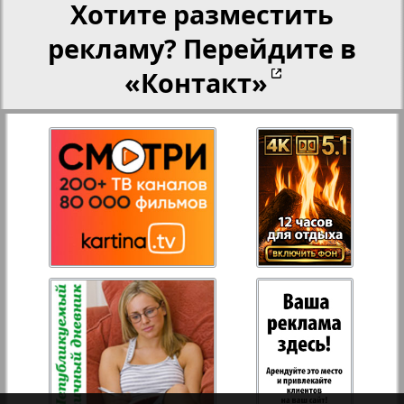
Хотите разместить
рекламу? Перейдите в
Переселенческий вестник
«Контакт»
Рейнское время
Русский вояж
Страна
3
4
Телеграф NRW
Христианская газета