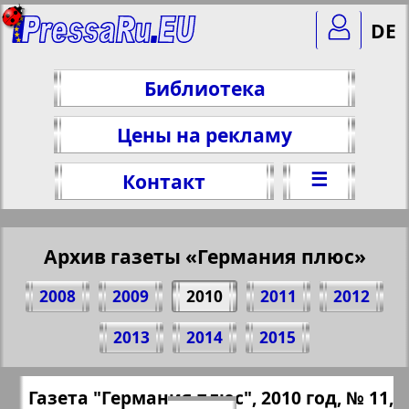
DE
Библиотека
Цены на рекламу
☰
Контакт
Архив газеты «Германия плюс»
2008
2009
2010
2011
2012
Поделитесь 21 стр. газеты "Германия
2013
2014
2015
плюс", № 11, 2010 г.
(Нажмите, чтобы скопировать ссылку)
✖
Газета "Германия плюс", 2010 год, № 11,
Все номера газеты "Германия плюс"