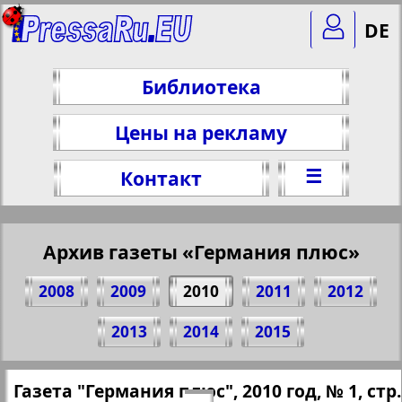
DE
Библиотека
Цены на рекламу
☰
Контакт
Архив газеты «Германия плюс»
2008
2009
2010
2011
2012
Поделитесь 11 стр. газеты "Германия
2013
2014
2015
плюс", № 1, 2010 г.
(Нажмите, чтобы скопировать ссылку)
✖
Газета "Германия плюс", 2010 год, № 1, стр.
Все номера газеты "Германия плюс"