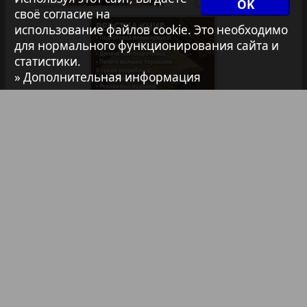
Архив необновляющихся на сайте изданий
OK
своё согласие на
использование файлов cookie. Это необходимо
для нормального функционирования сайта и
7плюс7я
статистики.
» Дополнительная информация
Авангард
1
2
АйБолит
Библиотека
Анонсы
Акцент
Реклама в газетах и журналах
Реклама на телевидении
Англия
Реклама в социальных сетях
Анонс
Реклама в интернете
Подписка
Партнеры
Наша реклама