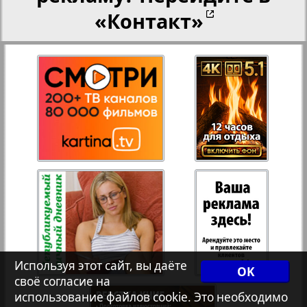
«Контакт»
27
28
Переселенческий вестник
Рейнское время
29
30
Русский вояж
31
32
Страна
33
34
Телеграф NRW
Христианская газета
Используя этот сайт, вы даёте
35
36
OK
своё согласие на
использование файлов cookie. Это необходимо