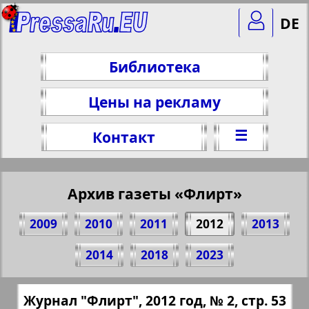
DE
Библиотека
Цены на рекламу
☰
Контакт
Архив газеты «Флирт»
2009
2010
2011
2012
2013
Поделитесь 53 стр. журнала "Флирт", №
2014
2018
2023
2, 2012 г.
(Нажмите, чтобы скопировать ссылку)
✖
Журнал "Флирт", 2012 год, № 2, стр. 53
Все номера газеты "Флирт" за 2012