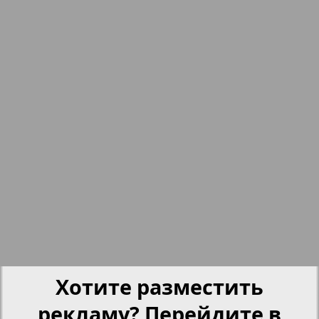
15
16
nord.Aktuell
17
18
Neue Zeiten
19
20
Обзор
Отдых и здоровье
21
22
Panorama-mir
23
24
Партнер
Хотите разместить
25
26
рекламу? Перейдите в
Партнер-NRW