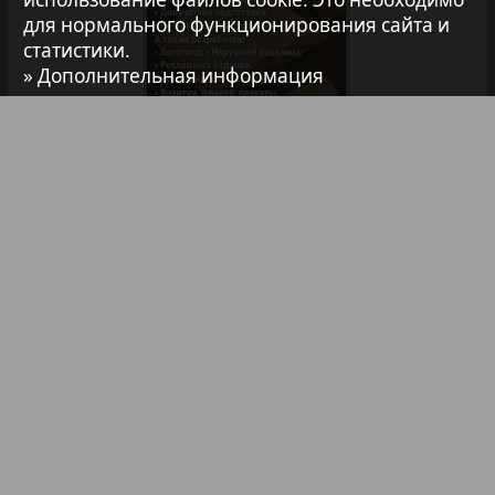
для нормального функционирования сайта и
7плюс7я
статистики.
» Дополнительная информация
Авангард
3
7
АйБолит
Библиотека
Анонсы
Реклама в газетах и журналах
Акцент
Реклама на телевидении
Англия
Реклама в социальных сетях
Реклама в интернете
Подписка
Анонс
Партнеры
Наша реклама
Антенна
Карта сайта
Контакт