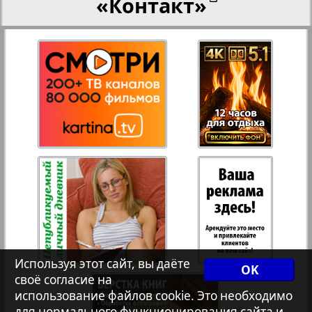
«Контакт»
Переселенческий вестник
Рейнское время
Русский вояж
Страна
Телеграф NRW
Христианская газета
Используя этот сайт, вы даёте
OK
своё согласие на
Архив необновляющихся на сайте изданий
использование файлов cookie. Это необходимо
для нормального функционирования сайта и