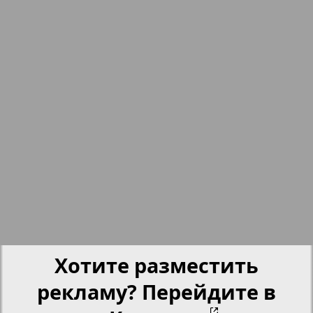
nord.Aktuell
17
18
Neue Zeiten
19
20
Обзор
Отдых и здоровье
21
22
Panorama-mir
23
24
Партнер
Хотите разместить
Партнер-NRW
рекламу? Перейдите в