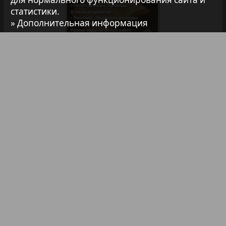
статистики.
7плюс7я
» Дополнительная информация
Авангард
АйБолит
Библиотека
Анонсы
Реклама в газетах и журналах
Акцент
Реклама на телевидении
Англия
Реклама в социальных сетях
Реклама в интернете
Подписка
Анонс
Партнеры
Наша реклама
Карта сайта
Контакт
Антенна
Правообладателям
Impressum / AGB