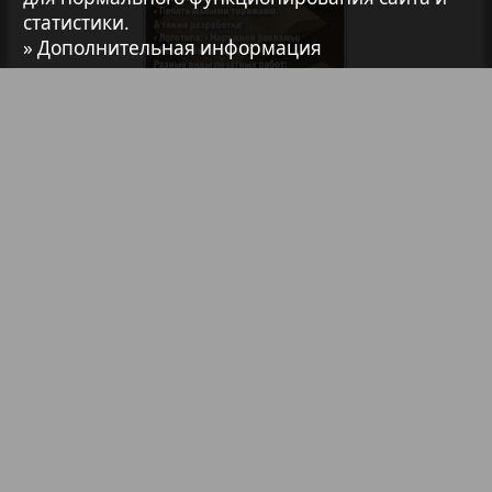
статистики.
7плюс7я
» Дополнительная информация
Авангард
АйБолит
Библиотека
Анонсы
Реклама в газетах и журналах
Акцент
Реклама на телевидении
Англия
Реклама в социальных сетях
Реклама в интернете
Подписка
Анонс
Партнеры
Наша реклама
Карта сайта
Контакт
Антенна
Правообладателям
Impressum / AGB