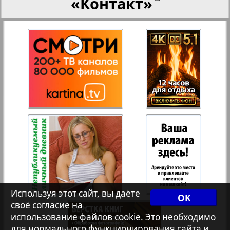
«Контакт»
Переселенческий вестник
Рейнское время
Русский вояж
Страна
Телеграф NRW
Христианская газета
Используя этот сайт, вы даёте
OK
своё согласие на
Архив необновляющихся на сайте изданий
использование файлов cookie. Это необходимо
для нормального функционирования сайта и