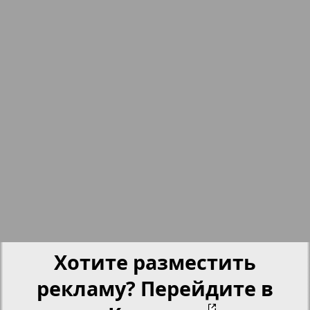
nord.Aktuell
17
18
Neue Zeiten
19
20
Обзор
Отдых и здоровье
21
22
Panorama-mir
23
24
Партнер
Хотите разместить
Партнер-NRW
рекламу? Перейдите в