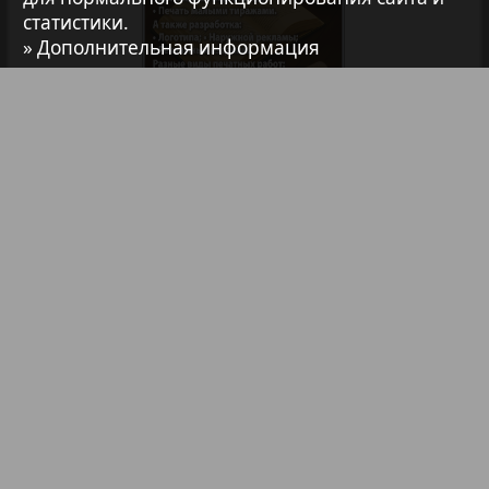
статистики.
7плюс7я
» Дополнительная информация
Авангард
АйБолит
Библиотека
Анонсы
Реклама в газетах и журналах
Акцент
Реклама на телевидении
Англия
Реклама в социальных сетях
Реклама в интернете
Подписка
Анонс
Партнеры
Наша реклама
Карта сайта
Контакт
Антенна
Правообладателям
Impressum / AGB