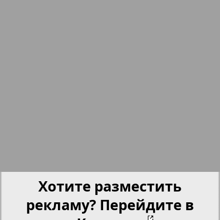
nord.Aktuell
17
18
Neue Zeiten
19
20
Обзор
Отдых и здоровье
21
22
Panorama-mir
23
24
Партнер
Хотите разместить
Партнер-NRW
рекламу? Перейдите в