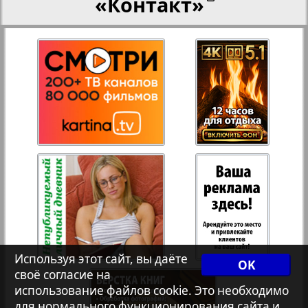
«Контакт»
Переселенческий вестник
Рейнское время
Русский вояж
Страна
Телеграф NRW
Христианская газета
Используя этот сайт, вы даёте
OK
своё согласие на
Архив необновляющихся на сайте изданий
использование файлов cookie. Это необходимо
для нормального функционирования сайта и