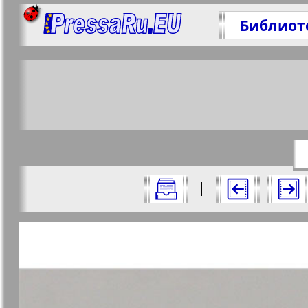
Библиот
Подел
https://
Все номера журнала "Бизнес мир" за
|
Актуальные газеты и журналы
Страницы журнала "Бизн
Апельсин
Баден-
1