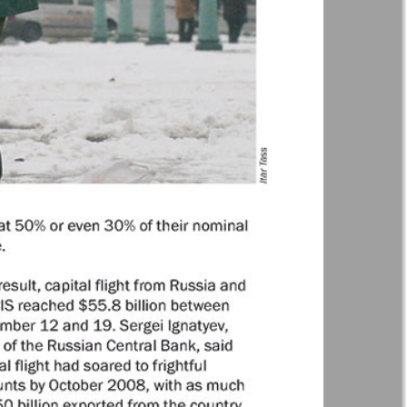
Англия
Аугсбург-сити
 парк
Будь здоров
-info
Вечерняя газета
.cz
Wadim