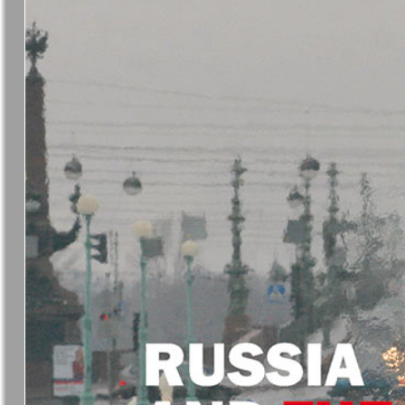
❬
Вюртембе
7
МК-Германия
МК-Герма
планета мнений
13
Новые Земляки
nord.Aktue
Panorama-mir
Партнер
19
25
Русский вояж
С
Архив необновляющихся на сайте изданий