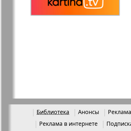
Остров там и тут
Ost-West
Panorama
Переселенец
Подруга
Районка-Nord-Ost-
Районка-S
Bremen-NRW
Редакция Берлин
Редакция
Германия
Рубеж
Русская Га
Библиотека
Анонсы
Реклама
Реклама в интернете
Подписк