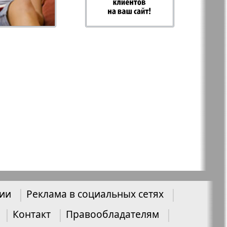
-север
Парус
ий
PRO Women
с
Europe
а-West
Регион
ы здоровья
Heimat-Родина
Русское слово
нии
Реклама в социальных сетях
ария
Контакт
Правообладателям