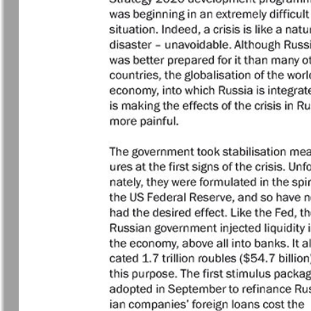
Германия плюс
Давай
Домашний
Домашни
кулинар
ресторан
Европа экспресс
Европейс
меридиан
Закон и люди
Зарубежн
записки
Известия BW
Изюм
Кенгуру
Клан