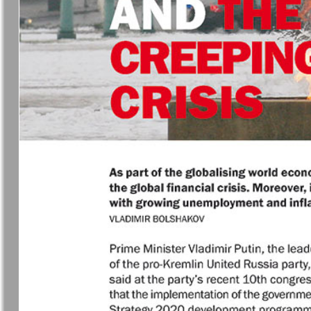
7плюс7я
Авангард
Анонс
Антенна
Афиша Augsburg
Бизнес
Ваша газета
Версия
Вечное
Восточная
сокровище
Германия