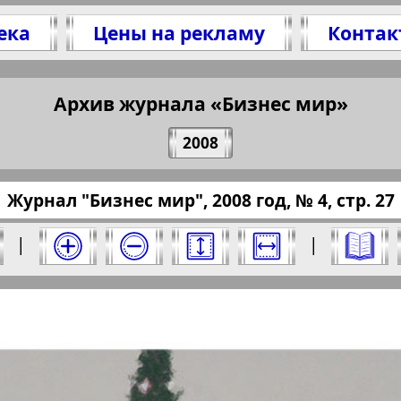
ека
Цены на рекламу
Контак
итесь 27 стр. журнала "Бизнес мир", № 4, 20
(Нажмите, чтобы скопировать ссылку)
Архив журнала «Бизнес мир»
2008
pressaru.eu/?pub=business-mir&god=2008&nomer
Журнал "Бизнес мир", 2008 год, № 4, стр. 27
 2008 год. Выберите номер и нажмите на не
|
|
Отправить
ес мир". Номер: 4, 2008 год. Выберите стр
Берлинский
Все pro
2
3
4