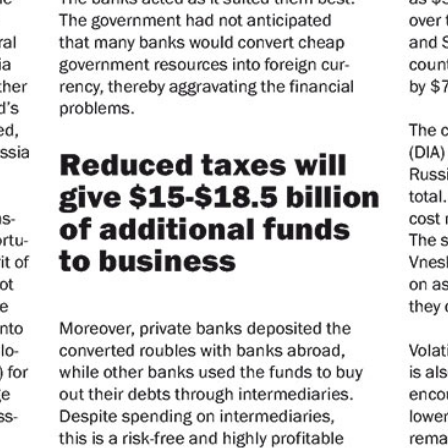
Диалог
Diploma
й
Дублин
Еврейск
инфоцентр
кий
ExPress
Жасми
ые
Здоровье
Игуана
iDEAL
Карьер
КП в Европе
КП Исп