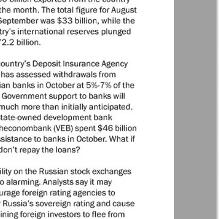
t
Дом и семья
ая газета
Еврейская
панорама
н
Жизнь женщины
Идеальная фирма
а
Катюша
ания
Крот в Германии