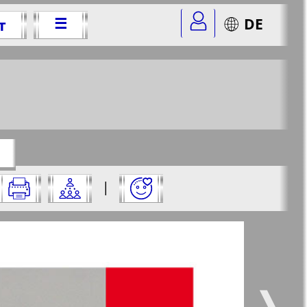
☰
DE
т
08 г.
=4&str=27
✖
го:
|
✖
✖
✖
аницу и нажмите на нее:
 все
Город 511
5
6