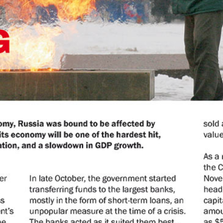
АйБолит
Акцент
Аргументы и
Артек
факты Европа
Бизнес мир
Бизнес
Вести
Вестник
Восточный
Vizainfo
курьер