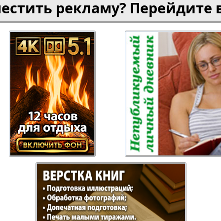
местить рекламу? Перейдите 
Отдыхай-Купи-
Партнер
продай
Пражский
Пражск
телеграф
экспрес
üd-West
Районка-Nord-Ost-
Районк
Bremen
Рейнская газета
Рецепт
зета
Русская Мысль
Русская