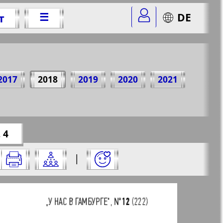
☰
DE
т
2018 г.
2017
2018
2019
2020
2021
=12&str=4
✖
 4
а него:
|
✖
✖
✖
страницу и нажмите на нее: