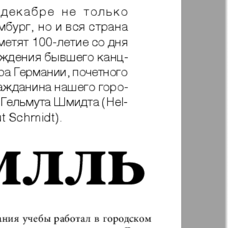
35
36
41
42
Англия
Аугсбург-сити
47
48
 парк
Будь здоров
-info
Вечерняя газета
.cz
Wadim