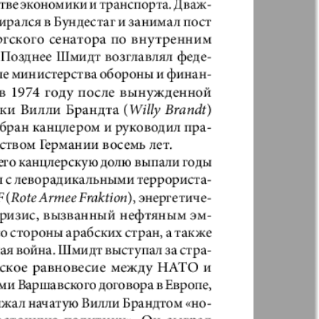
t
Дом и семья
ая газета
Еврейская
панорама
н
Жизнь женщины
Идеальная фирма
а
Катюша