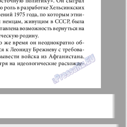
ания
Крот в Германии
aktuell
LDK по-русски
ортугалии
Мила
-сити
My City Frankfurt
am Main
азета
Наша марка
ия
Объектив EU