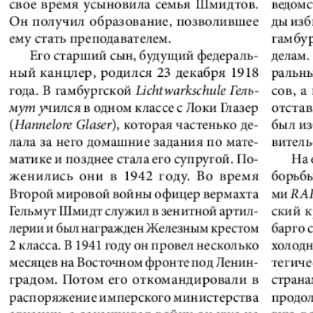
Диалог
Diploma
й
Дублин
Еврейск
инфоцентр
кий
ExPress
Жасми
ые
Здоровье
Игуана
iDEAL
Карьер