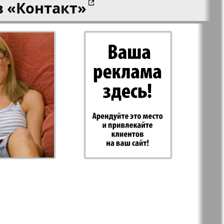
в
«Контакт»
-север
Парус
ий
PRO Women
с
Europe
а-West
Регион
ы здоровья
Heimat-Родина
Русское слово