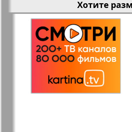
Хотите раз
Остров там и тут
Ost-West
Panorama
Переселенец
Подруга
Районка-Nord-Ost-
Районка-S
Bremen-NRW
Редакция Берлин
Редакция
Германия
Рубеж
Русская Га