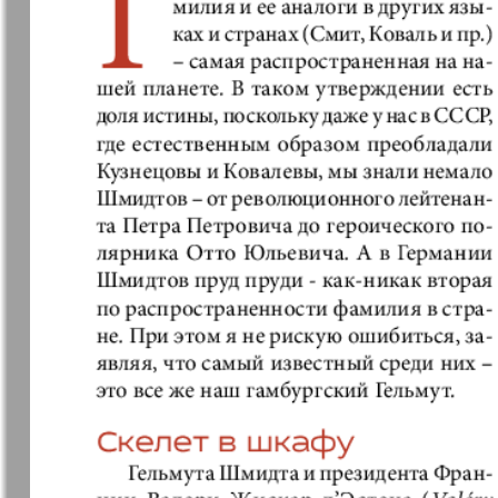
Германия плюс
Давай
Домашний
Домашни
кулинар
ресторан
Европа экспресс
Европейс
меридиан
Закон и люди
Зарубежн
записки
Известия BW
Изюм