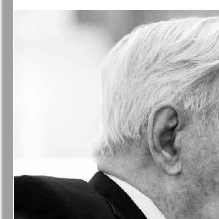
❬
Апельсин
Баден-
1
Вюртембе
7
7
МК-Германия
МК-Герма
планета мнений
13
Новые Земляки
nord.Aktue
Panorama-mir
Партнер
19
1
25
Русский вояж
С