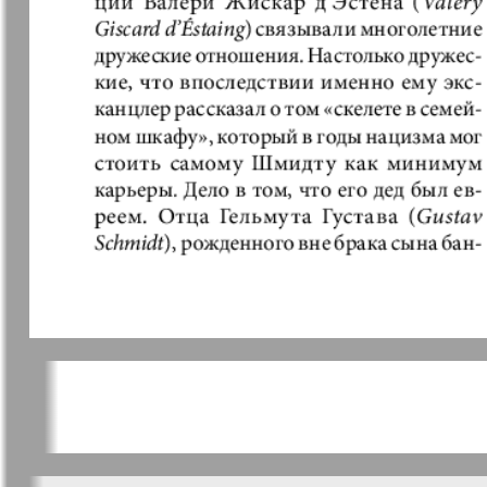
Кенгуру
Клан
Кругозор
Кругозор 
Le Voyageur
Life in Фр
Мир отдыха и
МК Испан
здоровья
Наш Иерусалим
Наш мир
Наше Турбюро
Нескучная