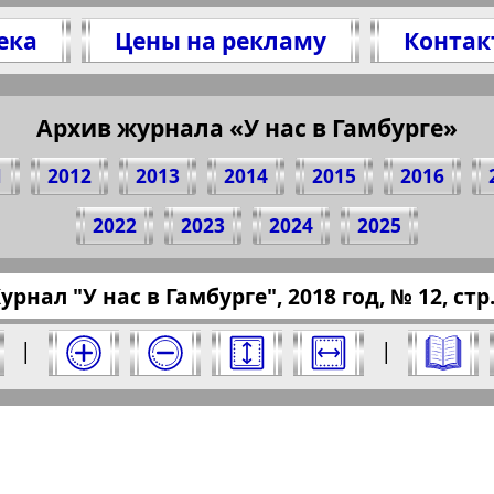
ека
Цены на рекламу
Контак
Архив журнала «У нас в Гамбурге»
есь 4 стр. журнала "У нас в Гамбурге", № 12, 
(Нажмите, чтобы скопировать ссылку)
1
2012
2013
2014
2015
2016
2022
2023
2024
2025
pressaru.eu/?pub=bui-hamburg&god=2018&nomer
урнал "У нас в Гамбурге", 2018 год, № 12, стр.
е" за 2018 год. Выберите номер и нажмите н
|
|
Отправить
 Гамбурге". Номер: 12, 2018 год. Выберите 