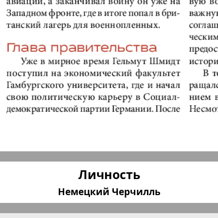
КП в Европе
КП Исп
плюс!
Kulinar TV
Kurorte 
анкфурт
М-City
Маяк П
ия
Мост-Израиль
Мюнхен
Наша Газета
Наша Г
Личность
Италия
Ирланд
Немецкий Черчилль
 газета
Новая Wолна
Норд