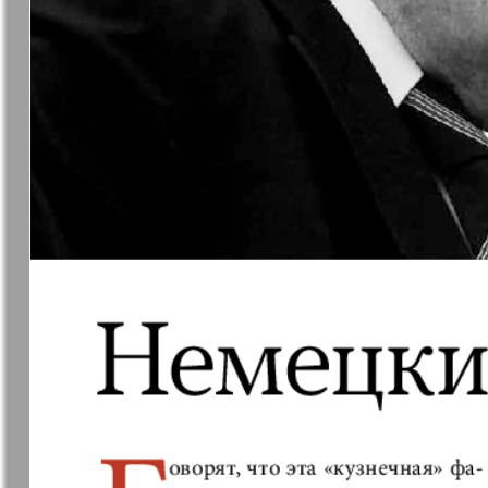
31
Архив необновляющихся на сайте изданий
37
7плюс7я
Авангард
Анонс
Антенна
43
Афиша Augsburg
Бизнес
Ваша газета
Версия
Вечное
Восточная
сокровище
Германия