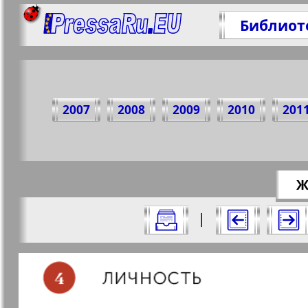
Библиот
Поделит
2007
2008
2009
2010
201
https://
Ж
Все номера журнала "У нас в Гамбург
|
Актуальные газеты и журналы
Страницы журнала "У нас в