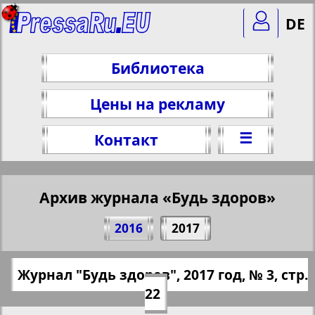
DE
Библиотека
Цены на рекламу
☰
Контакт
Архив журнала «Будь здоров»
Поделитесь 22 стр. журнала "Будь
2016
2017
здоров", № 3, 2017 г.
(Нажмите, чтобы скопировать ссылку)
✖
Журнал "Будь здоров", 2017 год, № 3, стр.
Все номера журнала "Будь здоров"
https://pressaru.eu/?pub=bud-zdorov&god
22
за 2017 год. Выберите номер и
=2017&nomer=3&str=22