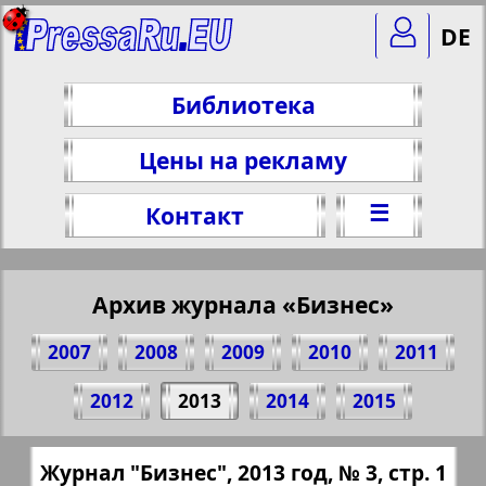
DE
Библиотека
Цены на рекламу
☰
Контакт
Архив журнала «Бизнес»
2007
2008
2009
2010
2011
Поделитесь 1 стр. журнала "Бизнес", №
2012
2013
2014
2015
3, 2013 г.
(Нажмите, чтобы скопировать ссылку)
✖
Журнал "Бизнес", 2013 год, № 3, стр. 1
Все номера журнала "Бизнес" за 2013