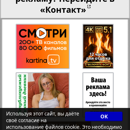
«Контакт»
27
28
Переселенческий вестник
Рейнское время
29
30
3
4
Русский вояж
31
32
Страна
33
34
Телеграф NRW
Христианская газета
35
36
Используя этот сайт, вы даёте
OK
своё согласие на
использование файлов cookie. Это необходимо