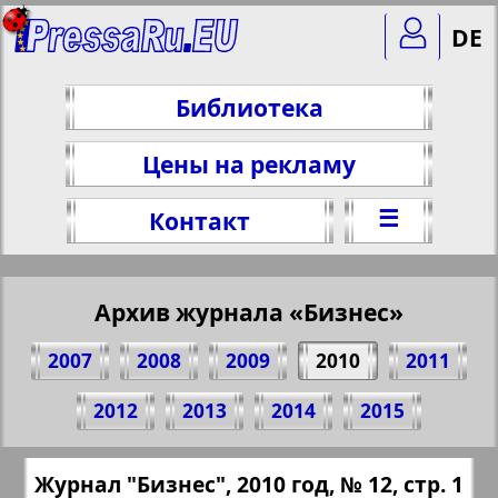
DE
Библиотека
Цены на рекламу
☰
Контакт
Архив журнала «Бизнес»
2007
2008
2009
2010
2011
Поделитесь 1 стр. журнала "Бизнес", №
2012
2013
2014
2015
12, 2010 г.
(Нажмите, чтобы скопировать ссылку)
✖
Журнал "Бизнес", 2010 год, № 12, стр. 1
Все номера журнала "Бизнес" за 2010