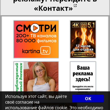
«Контакт»
27
28
Переселенческий вестник
Рейнское время
29
30
1
3
Русский вояж
31
32
Страна
33
34
Телеграф NRW
Христианская газета
35
36
Используя этот сайт, вы даёте
OK
своё согласие на
использование файлов cookie. Это необходимо