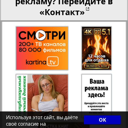
рекламу? Перейдите в
«Контакт»
27
28
Переселенческий вестник
Рейнское время
29
30
Русский вояж
3
4
31
32
Страна
33
34
Телеграф NRW
Христианская газета
35
36
Используя этот сайт, вы даёте
OK
своё согласие на