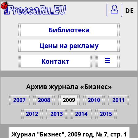
DE
Библиотека
Цены на рекламу
☰
Контакт
Архив журнала «Бизнес»
2007
2008
2009
2010
2011
Поделитесь 1 стр. журнала "Бизнес", №
2012
2013
2014
2015
7, 2009 г.
(Нажмите, чтобы скопировать ссылку)
✖
Журнал "Бизнес", 2009 год, № 7, стр. 1
Все номера журнала "Бизнес" за 2009