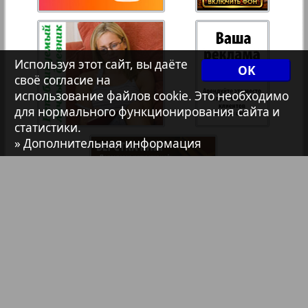
Христианская газета
35
36
Архив необновляющихся на сайте изданий
Используя этот сайт, вы даёте
OK
своё согласие на
37
38
использование файлов cookie. Это необходимо
7плюс7я
для нормального функционирования сайта и
статистики.
Авангард
» Дополнительная информация
39
40
АйБолит
Акцент
Англия
Библиотека
Анонсы