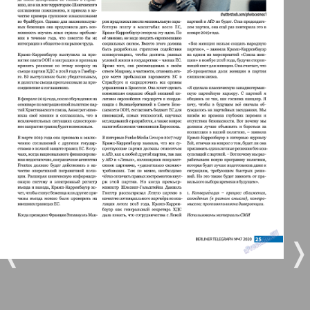
Берлинский телеграф
3
4
Все pro все
5
6
Город 511
МК-Германия планета мнений
7
8
48
49
МК-Германия
9
10
Мост
❬
❭
11
12
MIX-Markt Zeitung