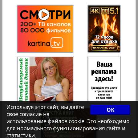
27
28
Переселенческий вестник
Рейнское время
29
30
Русский вояж
31
32
Страна
Телеграф NRW
Христианская газета
Используя этот сайт, вы даёте
OK
своё согласие на
использование файлов cookie. Это необходимо
Архив необновляющихся на сайте изданий
для нормального функционирования сайта и
статистики.