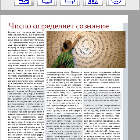
на него:
Отправить
✖
✖
✖
Страницы журнала "Авангард".
Актуальные газеты и журналы
Номер: 1, 2012 год. Выберите
страницу и нажмите на нее:
Апельсин
1
2
Баден-Вюртемберг
1
Берлинский телеграф
3
4
Все pro все
5
6