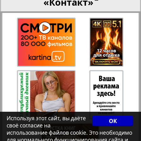
«Контакт»
27
28
Переселенческий вестник
Рейнское время
29
30
Русский вояж
31
32
Страна
Телеграф NRW
Христианская газета
Используя этот сайт, вы даёте
OK
своё согласие на
Архив необновляющихся на сайте изданий
использование файлов cookie. Это необходимо
для нормального функционирования сайта и