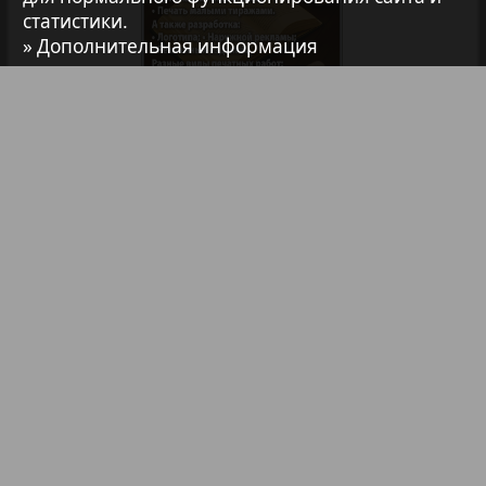
статистики.
7плюс7я
» Дополнительная информация
Авангард
АйБолит
Библиотека
Анонсы
Реклама в газетах и журналах
Акцент
Реклама на телевидении
Реклама в социальных сетях
Англия
Реклама в интернете
Подписка
Анонс
Партнеры
Наша реклама
Карта сайта
Контакт
Антенна
Правообладателям
Impressum / AGB