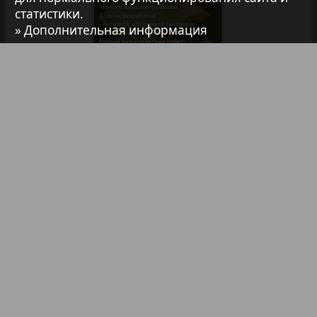
статистики.
7плюс7я
» Дополнительная информация
Авангард
АйБолит
Библиотека
Анонсы
Реклама в газетах и журналах
Акцент
Реклама на телевидении
Реклама в социальных сетях
Англия
Реклама в интернете
Подписка
Анонс
Партнеры
Наша реклама
Карта сайта
Контакт
Антенна
Правообладателям
Impressum / AGB