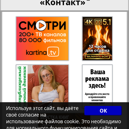
«Контакт»
27
28
Переселенческий вестник
Рейнское время
29
30
Русский вояж
31
32
Страна
Телеграф NRW
Христианская газета
Используя этот сайт, вы даёте
OK
своё согласие на
Архив необновляющихся на сайте изданий
использование файлов cookie. Это необходимо
для нормального функционирования сайта и