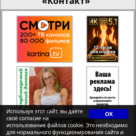
«Контакт»
27
28
Переселенческий вестник
Рейнское время
29
30
Русский вояж
31
32
Страна
Телеграф NRW
Христианская газета
Используя этот сайт, вы даёте
OK
своё согласие на
Архив необновляющихся на сайте изданий
использование файлов cookie. Это необходимо
для нормального функционирования сайта и