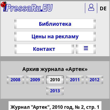
DE
Библиотека
Цены на рекламу
☰
Контакт
Архив журнала «Артек»
2008
2009
2010
2011
2012
Поделитесь 1 стр. журнала "Артек", № 2,
2013
2010 г.
(Нажмите, чтобы скопировать ссылку)
✖
Журнал "Артек", 2010 год, № 2, стр. 1
Все номера журнала "Артек" за 2010