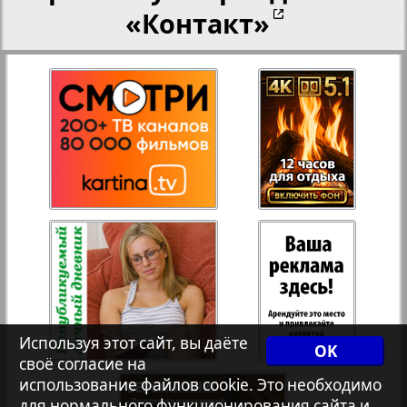
«Контакт»
27
28
Переселенческий вестник
Рейнское время
29
30
Русский вояж
31
32
Страна
33
34
Телеграф NRW
Христианская газета
Используя этот сайт, вы даёте
OK
35
36
своё согласие на
использование файлов cookie. Это необходимо
для нормального функционирования сайта и