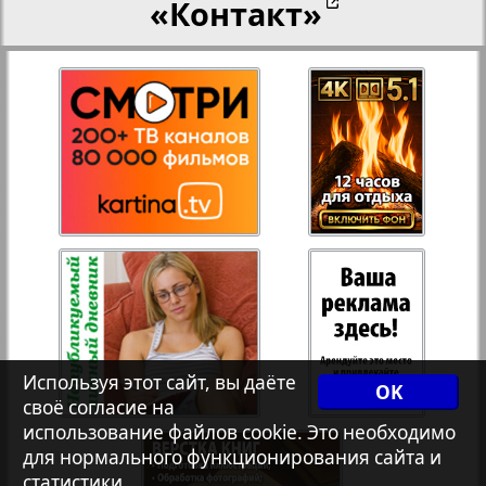
«Контакт»
27
28
Переселенческий вестник
Рейнское время
29
30
Русский вояж
31
32
Страна
33
34
Телеграф NRW
Используя этот сайт, вы даёте
OK
Христианская газета
своё согласие на
35
36
использование файлов cookie. Это необходимо
для нормального функционирования сайта и
статистики.