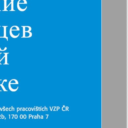
t
Дом и семья
ая газета
Еврейская
панорама
н
Жизнь женщины
Идеальная фирма
а
Катюша
ания
Крот в Германии