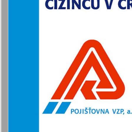
Германия плюс
Давай
Домашний
Домашни
кулинар
ресторан
Европа экспресс
Европейс
меридиан
Закон и люди
Зарубежн
записки
Известия BW
Изюм
Кенгуру
Клан