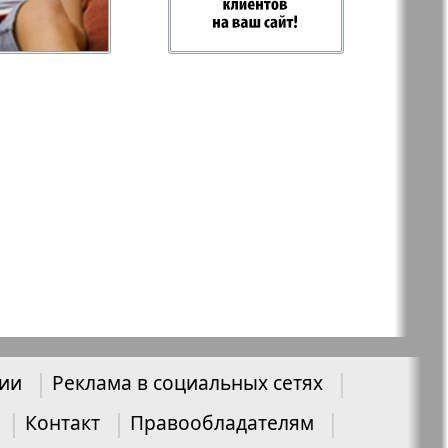
-север
Парус
ий
PRO Women
с
Europe
а-West
Регион
ы здоровья
Heimat-Родина
Русское слово
нии
Реклама в социальных сетях
ария
Контакт
Правообладателям