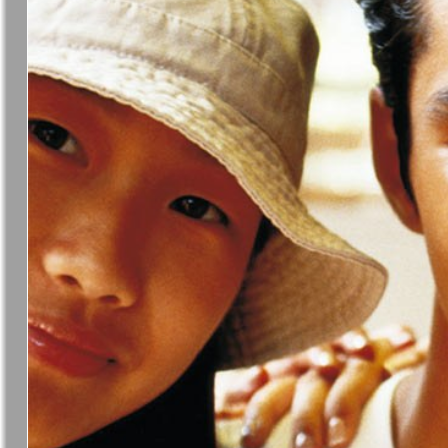
❬
Вюртембе
7
МК-Германия
МК-Герма
планета мнений
13
Новые Земляки
nord.Aktue
Panorama-mir
Партнер
19
25
Русский вояж
С
31
Архив необновляющихся на сайте изданий