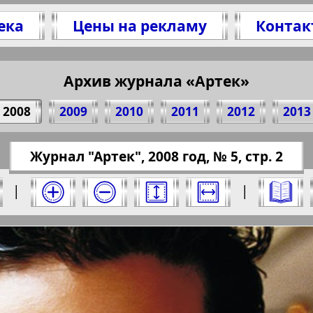
ека
Цены на рекламу
Контак
оделитесь 2 стр. журнала "Артек", № 5, 2008 г
(Нажмите, чтобы скопировать ссылку)
Архив журнала «Артек»
2008
2009
2010
2011
2012
2013
s://pressaru.eu/?pub=artek&god=2008&nomer=5
Журнал "Артек", 2008 год, № 5, стр. 2
 год. Выберите номер и нажмите на него:
|
|
Отправить
ртек". Номер: 5, 2008 год. Выберите страни
Берлинский
Все pro
2
3
4