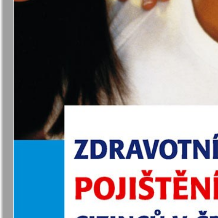
7плюс7я
Авангард
Анонс
Антенна
Афиша Augsburg
Бизнес
Ваша газета
Версия
Вечное
Восточная
сокровище
Германия