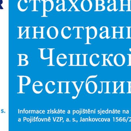
Диалог
Diploma
й
Дублин
Еврейск
инфоцентр
кий
ExPress
Жасми
ые
Здоровье
Игуана
iDEAL
Карьер
КП в Европе
КП Исп