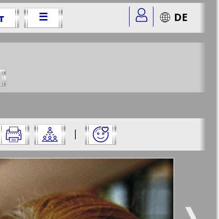
☰
DE
т
.
&str=2
✖
|
✖
✖
✖
цу и нажмите на нее:
 все
Город 511
5
6