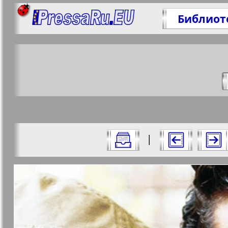
Библиот
П
http
Все номера журнала "Артек" за 2008
|
Актуальные газеты и журналы
Страницы журнала "А
Апельсин
Баден-
1