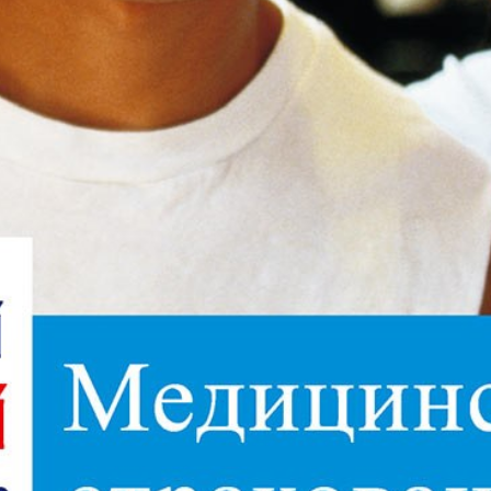
АйБолит
Акцент
Аргументы и
Артек
факты Европа
Бизнес мир
Бизнес
Вести
Вестник
Восточный
Vizainfo
курьер