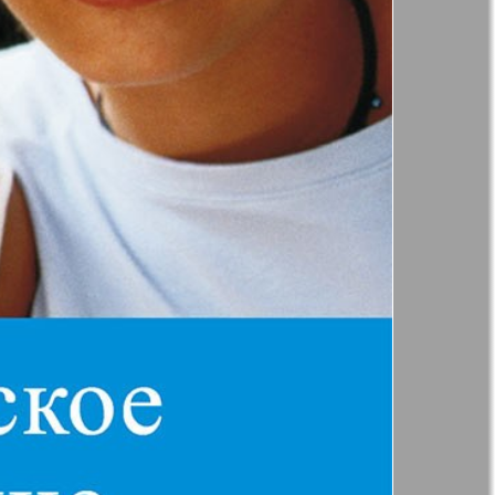
Англия
Аугсбург-сити
 парк
Будь здоров
-info
Вечерняя газета
.cz
Wadim