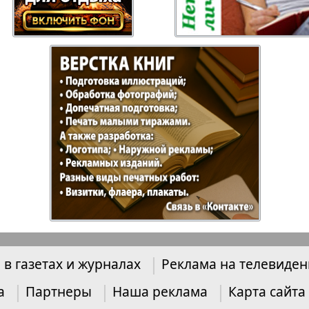
Отдыхай-Купи-
Партнер
продай
Пражский
Пражск
телеграф
экспрес
üd-West
Районка-Nord-Ost-
Районк
Bremen
Рейнская газета
Рецепт
зета
Русская Мысль
Русская
 в газетах и журналах
Реклама на телевиде
Швейц
а
Партнеры
Наша реклама
Карта сайта