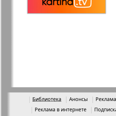
Остров там и тут
Ost-West
Panorama
Переселенец
Подруга
Районка-Nord-Ost-
Районка-S
Bremen-NRW
Редакция Берлин
Редакция
Германия
Рубеж
Русская Га
Библиотека
Анонсы
Реклама
Реклама в интернете
Подписк