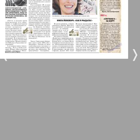
5
6
Город 511
МК-Германия планета мнений
7
8
9
❬
❭
МК-Германия
9
10
Мост
11
12
MIX-Markt Zeitung
Наше время
13
14
Новые Земляки