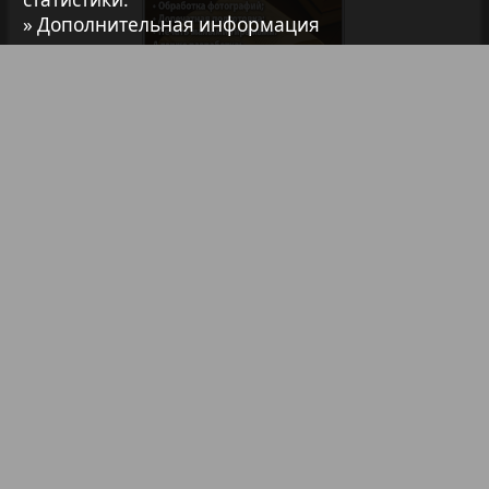
» Дополнительная информация
7плюс7я
Авангард
Библиотека
Анонсы
АйБолит
Реклама в газетах и журналах
Акцент
Реклама на телевидении
Реклама в социальных сетях
Англия
Реклама в интернете
Подписка
Анонс
Партнеры
Наша реклама
Карта сайта
Контакт
Антенна