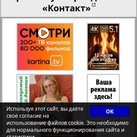
«Контакт»
Переселенческий вестник
Рейнское время
Русский вояж
Страна
Телеграф NRW
Используя этот сайт, вы даёте
Христианская газета
OK
своё согласие на
использование файлов cookie. Это необходимо
для нормального функционирования сайта и
Архив необновляющихся на сайте изданий
статистики.