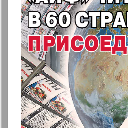
7плюс7я
Авангард
Анонс
Антенна
Афиша Augsburg
Бизнес
Ваша газета
Версия
Вечное
Восточная
сокровище
Германия