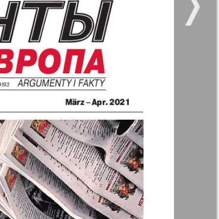
❭
22
11
12
kt Zeitung
Наше время
16
Отдых и здоровье
ленческий
Рейнское время
к
Христианская
газета