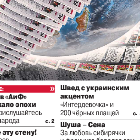
Диалог
Diploma
й
Дублин
Еврейск
инфоцентр
кий
ExPress
Жасми
ые
Здоровье
Игуана
iDEAL
Карьер
КП в Европе
КП Исп