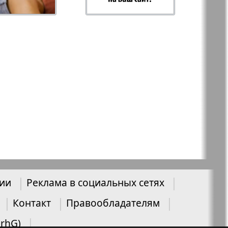
-север
Парус
ий
PRO Women
с
Europe
а-West
Регион
ы здоровья
Heimat-Родина
нии
Реклама в социальных сетях
Русское слово
Контакт
Правообладателям
ария
UrhG)