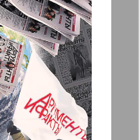
Англия
Аугсбург-сити
 парк
Будь здоров
-info
Вечерняя газета
.cz
Wadim