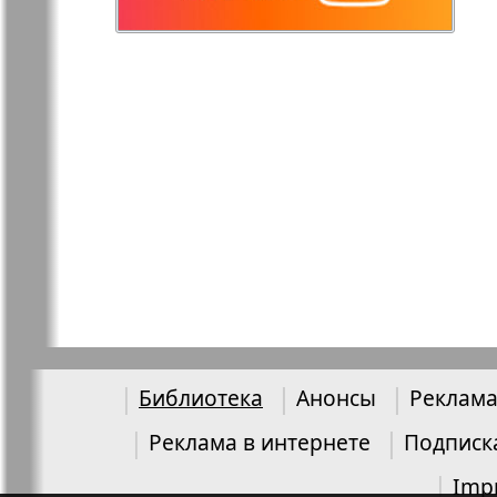
Остров там и тут
Ost-West
Panorama
Переселенец
Подруга
Районка-Nord-Ost-
Районка-S
Bremen-NRW
Редакция Берлин
Редакция
Германия
Библиотека
Анонсы
Реклама
Рубеж
Русская Га
Реклама в интернете
Подписк
Imp