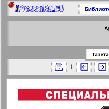
Библиот
Поделитесь 
А
https://pressa
Газета
Все номера газеты "Аргументы и фак
|
Актуальные газеты и журналы
Страницы газеты "Аргументы и 
Апельсин
Баден-
1