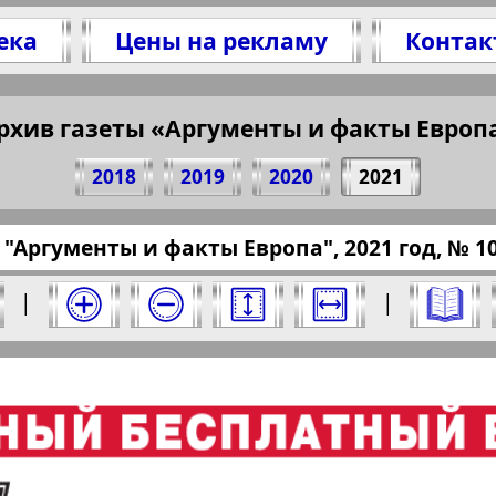
ека
Цены на рекламу
Контак
1 стр. газеты "Аргументы и факты Европа", № 
(Нажмите, чтобы скопировать ссылку)
рхив газеты «Аргументы и факты Европ
2018
2019
2020
2021
ru.eu/?pub=argumenty-i-fakty-europa&god=2021
 "Аргументы и факты Европа", 2021 год, № 10,
ты Европа" за 2021 год. Выберите номер и 
|
|
Отправить
факты Европа". Номер: 10, 2021 год. Выбер
Берлинский
Все pro
2
3
4