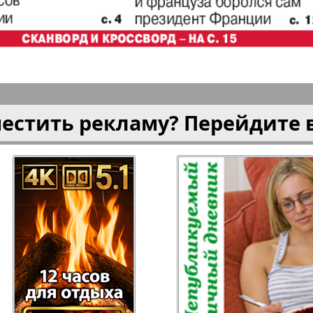
плюс!
Kulinar TV
Kurorte 
анкфурт
М-City
Маяк П
местить рекламу? Перейдите 
ия
Мост-Израиль
Мюнхен
Наша Газета
Наша Г
Италия
Ирланд
 газета
Новая Wолна
Норд