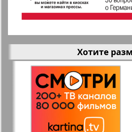
Кругозор
Кругозор 
Le Voyageur
Life in Фр
Хотите раз
Мир отдыха и
МК Испан
здоровья
Наш Иерусалим
Наш мир
Наше Турбюро
Нескучная