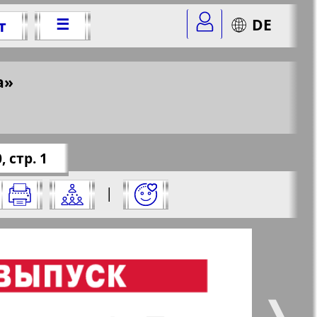
☰
DE
т
10, 2021 г.
а»
&nomer=10&str=1
✖
 стр. 1
нажмите на него:
|
✖
✖
✖
ите страницу и нажмите на нее:
 все
Город 511
5
6