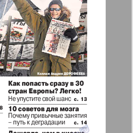
t
Дом и семья
ая газета
Еврейская
панорама
н
Жизнь женщины
Идеальная фирма
а
Катюша
ания
Крот в Германии