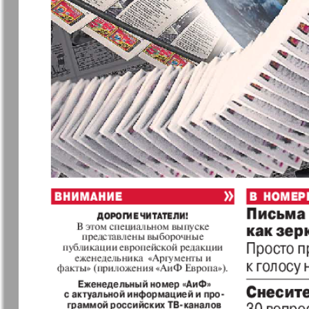
Германия плюс
Давай
Домашний
Домашни
кулинар
ресторан
Европа экспресс
Европейс
меридиан
Закон и люди
Зарубежн
записки
Известия BW
Изюм
Кенгуру
Клан