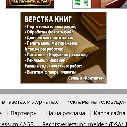
Отдыхай-Купи-
Партнер
продай
Пражский
Пражск
телеграф
экспрес
üd-West
Районка-Nord-Ost-
Районк
Bremen
Рейнская газета
Рецепт
 в газетах и журналах
Реклама на телевиде
зета
Русская Мысль
Русская
а
Партнеры
Наша реклама
Карта сайта
Швейц
ressum / AGB
Rechtsverletzung melden (DSA/