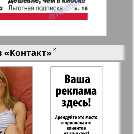
aktuell
LDK по-русски
ортугалии
Мила
в
«Контакт»
-сити
My City Frankfurt
am Main
азета
Наша марка
ия
Объектив EU