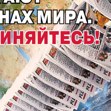
АйБолит
Акцент
Аргументы и
Артек
факты Европа
Бизнес мир
Бизнес
Вести
Вестник
Восточный
Vizainfo
курьер