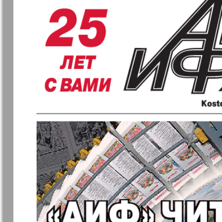
❬
Вюртембе
7
МК-Германия
МК-Герма
планета мнений
Новые Земляки
nord.Aktue
Panorama-mir
Партнер
Русский вояж
С
Архив необновляющихся на сайте изданий