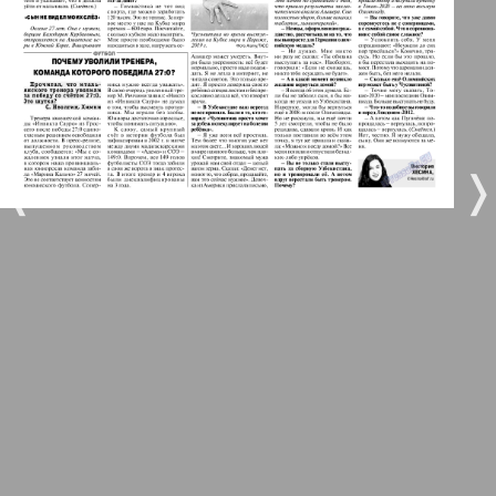
5
6
Город 511
МК-Германия планета мнений
7
8
35
42
❬
❭
МК-Германия
9
10
Мост
11
12
MIX-Markt Zeitung
Наше время
13
14
Новые Земляки
25
29