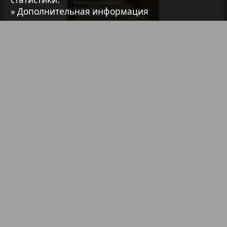
» Дополнительная информация
7плюс7я
Авангард
Библиотека
Анонсы
АйБолит
Реклама в газетах и журналах
Акцент
Реклама на телевидении
Реклама в социальных сетях
Англия
Реклама в интернете
Подписка
Анонс
Партнеры
Наша реклама
Карта сайта
Контакт
Антенна