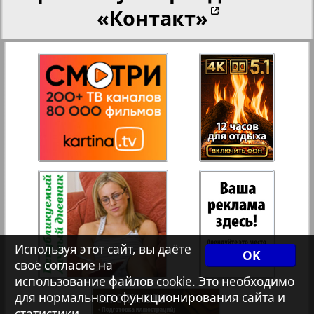
«Контакт»
Переселенческий вестник
27
28
8
13
Рейнское время
29
30
Русский вояж
Страна
31
32
Телеграф NRW
34
33
Используя этот сайт, вы даёте
Христианская газета
OK
своё согласие на
3
35
36
использование файлов cookie. Это необходимо
для нормального функционирования сайта и
Архив необновляющихся на сайте изданий
статистики.