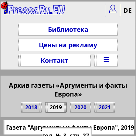
DE
Библиотека
Цены на рекламу
☰
Контакт
Архив газеты «Аргументы и факты
Европа»
Поделитесь 27 стр. газеты "Аргументы
2018
2019
2020
2021
и факты Европа", № 3, 2019 г.
(Нажмите, чтобы скопировать ссылку)
✖
Газета "Аргументы и факты Европа", 2019
Все номера газеты "Аргументы и
https://pressaru.eu/?pub=argumenty-i-fakt
год, № 3, стр. 27