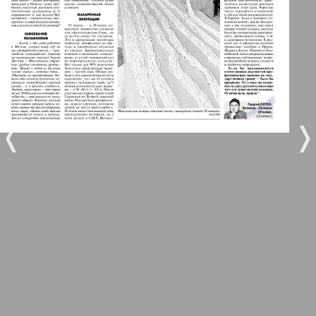
5
6
Город 511
МК-Германия планета мнений
7
8
35
42
МК-Германия
❬
❭
9
10
Мост
11
12
MIX-Markt Zeitung
Наше время
13
14
25
29
Новые Земляки