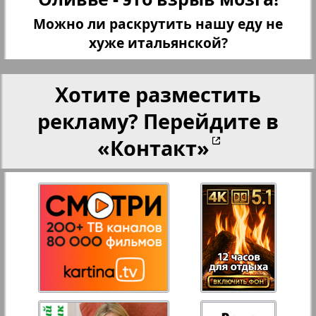
Можно ли раскрутить нашу еду не
Переселенческий вестник
хуже итальянской?
27
28
8
13
Рейнское время
Хотите разместить
29
30
рекламу? Перейдите в
Русский вояж
«Контакт»
Страна
31
32
Телеграф NRW
Христианская газета
3
Архив необновляющихся на сайте изданий