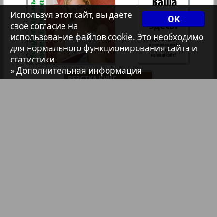
Используя этот сайт, вы даёте
OK
7плюс7я
своё согласие на
использование файлов cookie. Это необходимо
для нормального функционирования сайта и
Авангард
статистики.
» Дополнительная информация
АйБолит
Акцент
Англия
Библиотека
Анонсы
Анонс
Реклама в газетах и журналах
Антенна
Реклама на телевидении