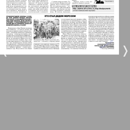
5
6
Город 511
МК-Германия планета мнений
7
8
35
42
❬
❭
МК-Германия
9
10
Мост
12
11
MIX-Markt Zeitung
Наше время
13
14
25
29
Новые Земляки