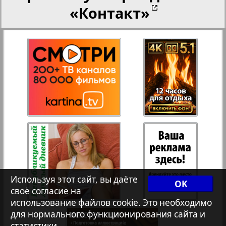
«Контакт»
Переселенческий вестник
27
28
8
13
Рейнское время
29
30
Русский вояж
Страна
31
32
Телеграф NRW
Используя этот сайт, вы даёте
Христианская газета
OK
своё согласие на
3
использование файлов cookie. Это необходимо
для нормального функционирования сайта и
Архив необновляющихся на сайте изданий
статистики.