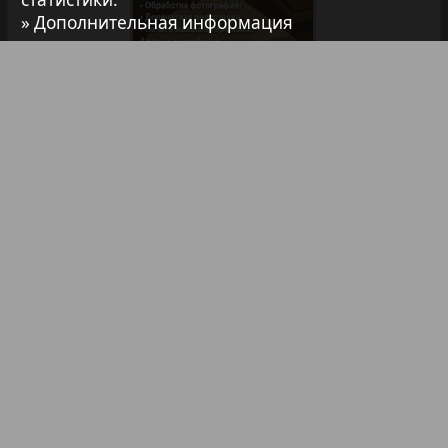
» Дополнительная информация
7плюс7я
Авангард
Библиотека
Анонсы
АйБолит
Реклама в газетах и журналах
Акцент
Реклама на телевидении
Реклама в социальных сетях
Англия
Реклама в интернете
Подписка
Анонс
Партнеры
Наша реклама
Карта сайта
Контакт
Антенна