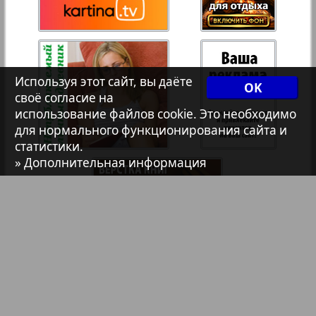
Христианская газета
35
36
Архив необновляющихся на сайте изданий
Используя этот сайт, вы даёте
37
38
OK
своё согласие на
7плюс7я
использование файлов cookie. Это необходимо
для нормального функционирования сайта и
39
40
статистики.
Авангард
» Дополнительная информация
41
42
АйБолит
Акцент
43
44
Англия
Библиотека
Анонсы