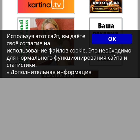
Христианская газета
35
36
103
102
Архив необновляющихся на сайте изданий
Используя этот сайт, вы даёте
37
38
OK
своё согласие на
7плюс7я
использование файлов cookie. Это необходимо
для нормального функционирования сайта и
40
39
статистики.
Авангард
» Дополнительная информация
41
42
АйБолит
Акцент
43
44
Англия
Библиотека
Анонсы