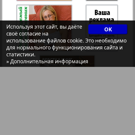
Христианская газета
35
36
Используя этот сайт, вы даёте
54
55
Архив необновляющихся на сайте изданий
OK
своё согласие на
37
38
использование файлов cookie. Это необходимо
для нормального функционирования сайта и
7плюс7я
статистики.
39
40
» Дополнительная информация
Авангард
41
42
АйБолит
Акцент
43
44
Библиотека
Анонсы
Англия
Реклама в газетах и журналах