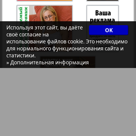
Христианская газета
35
36
Используя этот сайт, вы даёте
Архив необновляющихся на сайте изданий
18
19
OK
своё согласие на
37
38
использование файлов cookie. Это необходимо
7плюс7я
для нормального функционирования сайта и
статистики.
39
40
» Дополнительная информация
Авангард
41
42
АйБолит
Акцент
43
44
Библиотека
Анонсы
Англия
Реклама в газетах и журналах