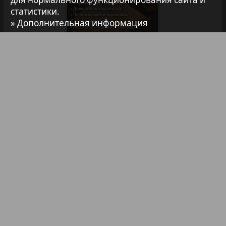
Архив необновляющихся на сайте изданий
статистики.
» Дополнительная информация
7плюс7я
Авангард
Библиотека
Анонсы
АйБолит
Реклама в газетах и журналах
Реклама на телевидении
Акцент
Реклама в социальных сетях
Англия
Реклама в интернете
Подписка
Партнеры
Наша реклама
Анонс
Карта сайта
Контакт