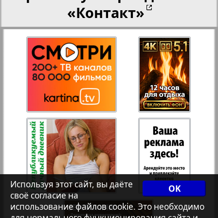
«Контакт»
27
28
Переселенческий вестник
Рейнское время
29
30
Русский вояж
1
31
32
Страна
Телеграф NRW
Христианская газета
Используя этот сайт, вы даёте
OK
своё согласие на
использование файлов cookie. Это необходимо
для нормального функционирования сайта и