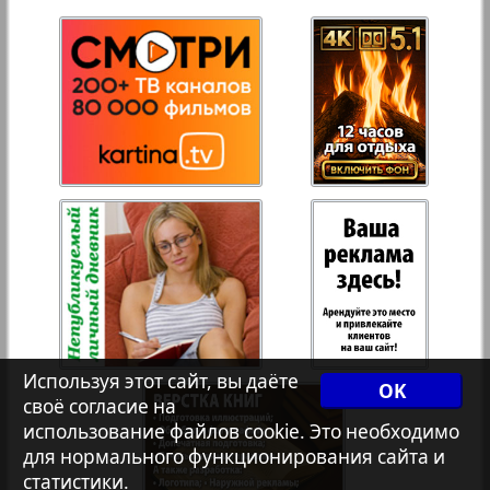
27
28
Переселенческий вестник
Рейнское время
29
30
Русский вояж
31
32
Страна
Телеграф NRW
Христианская газета
Используя этот сайт, вы даёте
OK
своё согласие на
использование файлов cookie. Это необходимо
Архив необновляющихся на сайте изданий
для нормального функционирования сайта и
статистики.