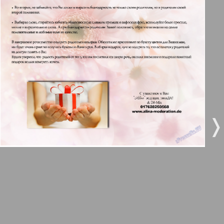
3
4
Все pro все
5
6
Город 511
МК-Германия планета мнений
7
8
9
10
МК-Германия
❬
❭
9
10
Мост
11
12
MIX-Markt Zeitung
Наше время
13
14