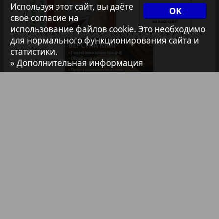
Используя этот сайт, вы даёте
35
36
OK
1
2
своё согласие на
Архив необновляющихся на сайте изданий
использование файлов cookie. Это необходимо
для нормального функционирования сайта и
статистики.
7плюс7я
» Дополнительная информация
Авангард
АйБолит
Библиотека
Анонсы
Акцент
Реклама в газетах и журналах
Англия
Реклама на телевидении
Реклама в социальных сетях
Анонс